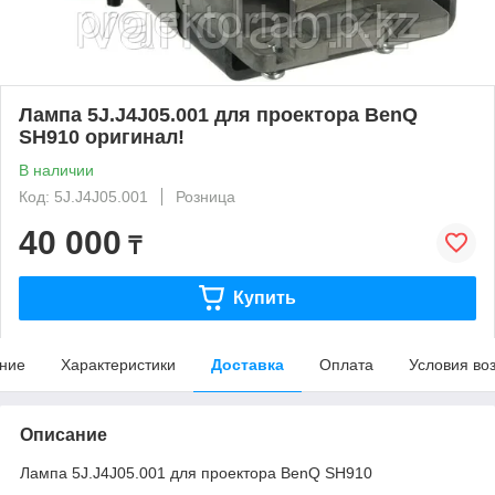
Лампа 5J.J4J05.001 для проектора BenQ
SH910 оригинал!
В наличии
Код: 5J.J4J05.001
Розница
40 000
₸
Купить
ние
Характеристики
Доставка
Оплата
Условия во
Описание
Лампа 5J.J4J05.001 для проектора BenQ SH910