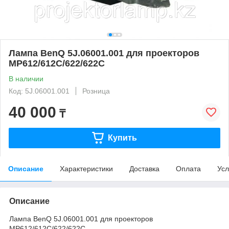
Лампа BenQ 5J.06001.001 для проекторов
MP612/612C/622/622C
В наличии
Код: 5J.06001.001
Розница
40 000
₸
Купить
Описание
Характеристики
Доставка
Оплата
Усл
Описание
Лампа BenQ 5J.06001.001 для проекторов
MP612/612C/622/622C