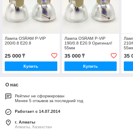
Лампа OSRAM P-VIP
Лампа OSRAM P-VIP
Лам
200/0.8 E20.8
190/0.8 E20.9 Оригинал!
210/
55мм
55м
25 000
35 000
35 
₸
₸
Купить
Купить
О нас
Рейтинг не сформирован
Менее 5 отзывов за последний год
Работает с 14.07.2014
г. Алматы
Алматы, Казахстан