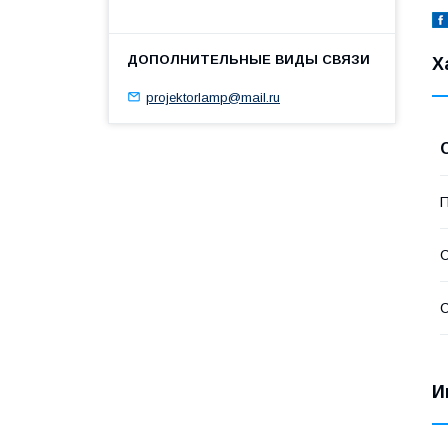
Х
projektorlamp@mail.ru
П
С
С
И