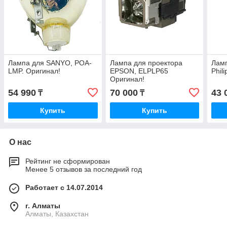
Лампа для SANYO, POA-
Лампа для проектора
Ламп
LMP. Оригинал!
EPSON, ELPLP65
Phil
Оригинал!
54 990
70 000
43 
₸
₸
Купить
Купить
О нас
Рейтинг не сформирован
Менее 5 отзывов за последний год
Работает с 14.07.2014
г. Алматы
Алматы, Казахстан